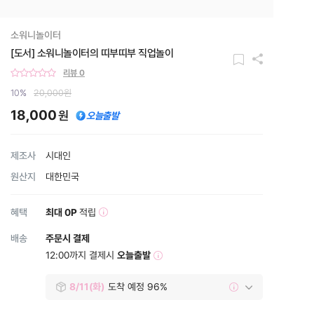
소워니놀이터
[도서] 소워니놀이터의 띠부띠부 직업놀이
리뷰 0
10
%
20,000원
18,000
원
오늘출발
제조사
시대인
원산지
대한민국
혜택
최대 0P
적립
배송
주문시 결제
12:00까지 결제시
오늘출발
8/11(화)
도착 예정 96%