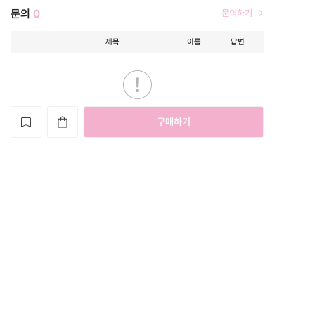
문의
0
문의하기
제목
이름
답변
등록된 문의가 없습니다.
개인정보처리방침
이용약관
자주묻는질문
고객센터
070-4242-2054