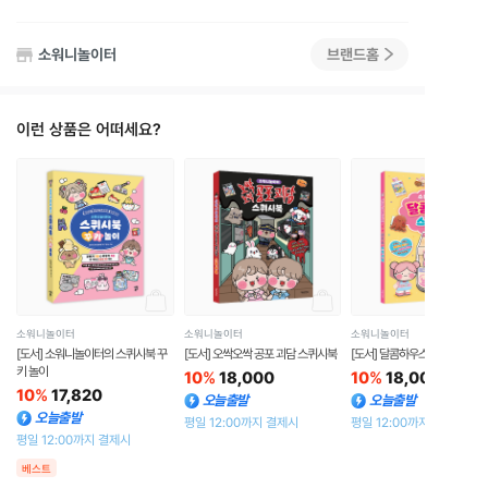
소워니놀이터
브랜드홈
이런 상품은 어떠세요?
소워니놀이터
소워니놀이터
소워니놀이터
[도서] 소워니놀이터의 스퀴시북 꾸
[도서] 오싹오싹 공포 괴담 스퀴시북
[도서] 달콤하우스 스퀴시북
키 놀이
10
%
18,000
10
%
18,000
10
%
17,820
오늘출발
오늘출발
오늘출발
평일 12:00까지 결제시
평일 12:00까지 결제시
평일 12:00까지 결제시
베스트