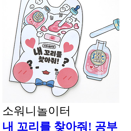
소워니놀이터
내 꼬리를 찾아줘! 공부