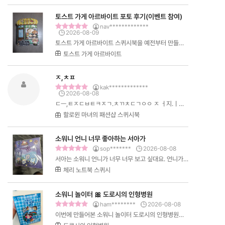
토스트 가게 아르바이트 포토 후기(이벤트 참여)
nav*************
2026-08-09
토스트 가게 아르바이트 스퀴시북을 예전부터 만들고
싶었는데 만들게 되어서 너무 뿌듯하네요!! 앞으로 좋
토스트 가게 아르바이트
은 도안 많이 만들어주시면 감사하겠습니다!…
ㅈ,ㅊㅍ
kak*************
2026-08-08
ㄷㅡ,ㅌㅈㄷㅂㅌㅋㅈㄱ.ㅊㄲㅊㄷㄱㅇㅇ ㅈ ㅓ지.ㅣㅣ
ㄷㄴㄷㄴㄷㄴㄷㆍ둗 ㆍ지디ㅡ ㅈㅌㅊ
할로윈 마녀의 패션샵 스퀴시북
소워니 언니 너무 좋아하는 서아가
sop*******
2026-08-08
서아는 소워니 언니가 너무 너무 보고 싶대요. 언니가
몇 살인지도 궁금하고 꿈에서도 소워니 언니랑 같이 노
체리 노트북 스퀴시
는 꿈을 꾼답니다 ^^. 어릴때부터 장…
소워니 놀이터 🎀 도로시의 인형병원
ham********
2026-08-08
이번에 만들어본 소워니 놀이터 도로시의 인형병원💗
만드는 과정부터 아이가 너무 재미있어해서 완성하기