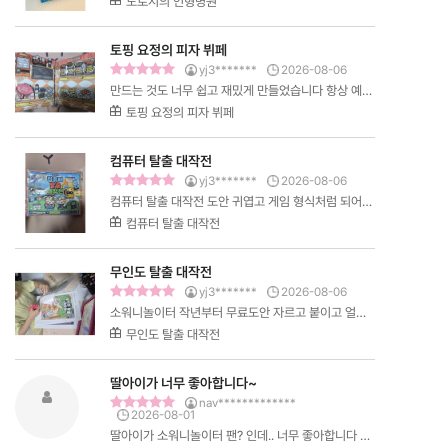
도로시의 인형병원
전부터 신이 났어요! 하나씩 오리고 붙이면서…
토핑 요정의 피자 뷔페
yj3*******
2026-08-06
만드는 것도 너무 쉽고 재밌게 만들었습니다 항상 예쁘
고 귀여운 도안 만들어주셔서 감사합니다 소워니놀이
토핑 요정의 피자 뷔페
터 좋아요 라고 후기 남겨달라고 하네요~7세…
컴퓨터 탈출 대작전
yj3*******
2026-08-06
컴퓨터 탈출 대작전 도안 귀엽고 게임 형식처럼 되어있
어서 바이러스 물리치며 재밌게 가지고 놀았습니다~~
컴퓨터 탈출 대작전
테이프 뜯어주는 것만 도와주면 혼자서 자…
무인도 탈출 대작전
yj3*******
2026-08-06
소워니놀이터 작년부터 무료도안 자르고 붙이고 얼마
나 좋아하던지요~ 얼마전부터 유료도안 꼭 하고싶다고
무인도 탈출 대작전
몇 개 골라서 시작했는데 너무 좋아해요~ 오…
딸아이가 너무 좋아합니다~
nav*************
2026-08-01
딸아이가 소워니놀이터 팬? 인데.. 너무 좋아합니다 특